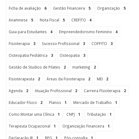
Ficha de avaliação
6
Gestão Financeira
5
Organização
5
Anamnese
5
Nota Fiscal
5
CREFITO
4
Guia para Estudantes
4
Empreendedorismo Feminino
4
Fisioterapia
3
Sucesso Profissional
3
COFFITO
3
Osteopatia Pediátrica
3
Osteopatia
3
Gestão de Studios de Pilates
2
marketing
2
Fisioterapeuta
2
Áreas da Fisioterapia
2
MEI
2
Agenda
2
Atuação Profissional
2
Carreira FIsioterapia
2
Educador Físico
2
Planos
1
Mercado de Trabalho
1
Como Montar uma Clínica
1
CNPJ
1
Tributação
1
Terapeuta Ocupacional
1
Organização Financeira
1
Declaração IR
1
RPG
1
Pós-consulta
1