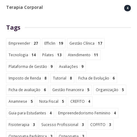
Terapia Corporal
4
Tags
Empreender
27
Efficlin
19
Gestão Clínica
17
Tecnologia
14
Pilates
13
Atendimento
11
Plataforma de Gestão
9
Avaliações
9
Imposto de Renda
8
Tutorial
8
Ficha de Evolução
6
Ficha de avaliação
6
Gestão Financeira
5
Organização
5
Anamnese
5
Nota Fiscal
5
CREFITO
4
Guia para Estudantes
4
Empreendedorismo Feminino
4
Fisioterapia
3
Sucesso Profissional
3
COFFITO
3
Osteopatia Pediátrica
3
Osteopatia
3