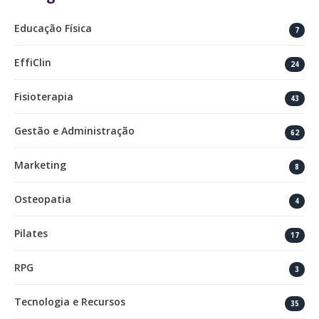
Educação Física
7
EffiClin
24
Fisioterapia
43
Gestão e Administração
62
Marketing
8
Osteopatia
4
Pilates
17
RPG
3
Tecnologia e Recursos
35