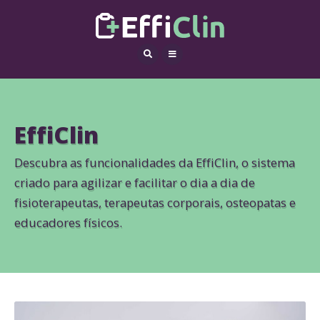
EffiClin
Descubra as funcionalidades da EffiClin, o sistema
criado para agilizar e facilitar o dia a dia de
fisioterapeutas, terapeutas corporais, osteopatas e
educadores físicos.