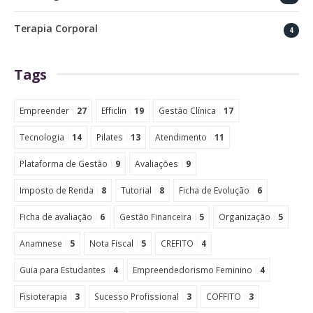
Terapia Corporal
4
Tags
Empreender
27
Efficlin
19
Gestão Clínica
17
Tecnologia
14
Pilates
13
Atendimento
11
Plataforma de Gestão
9
Avaliações
9
Imposto de Renda
8
Tutorial
8
Ficha de Evolução
6
Ficha de avaliação
6
Gestão Financeira
5
Organização
5
Anamnese
5
Nota Fiscal
5
CREFITO
4
Guia para Estudantes
4
Empreendedorismo Feminino
4
Fisioterapia
3
Sucesso Profissional
3
COFFITO
3