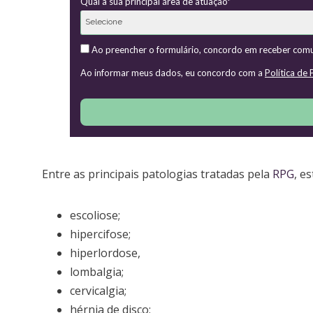
Qual a sua principal área de atuação*
Ao preencher o formulário, concordo em receber comu
Ao informar meus dados, eu concordo com a
Política de
Entre as principais patologias tratadas pela
RPG
, es
escoliose;
hipercifose;
hiperlordose,
lombalgia;
cervicalgia;
hérnia de disco;