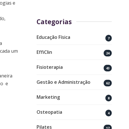
logias e
do,
Categorias
Educação Física
7
a
 cada um
EffiClin
24
Fisioterapia
43
aneira
Gestão e Administração
do e
62
Marketing
8
Osteopatia
4
Pilates
17