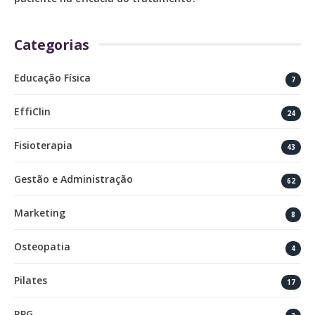
Categorias
Educação Física
7
EffiClin
24
Fisioterapia
43
Gestão e Administração
62
Marketing
8
Osteopatia
4
Pilates
17
RPG