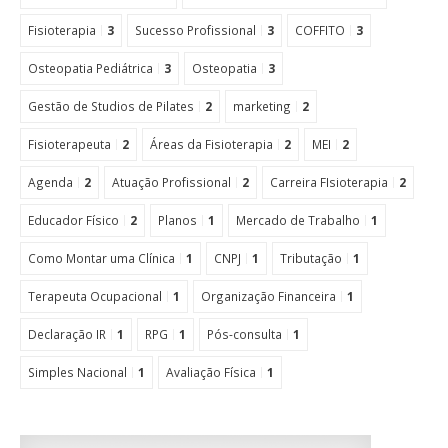
Fisioterapia
3
Sucesso Profissional
3
COFFITO
3
Osteopatia Pediátrica
3
Osteopatia
3
Gestão de Studios de Pilates
2
marketing
2
Fisioterapeuta
2
Áreas da Fisioterapia
2
MEI
2
Agenda
2
Atuação Profissional
2
Carreira FIsioterapia
2
Educador Físico
2
Planos
1
Mercado de Trabalho
1
Como Montar uma Clínica
1
CNPJ
1
Tributação
1
Terapeuta Ocupacional
1
Organização Financeira
1
Declaração IR
1
RPG
1
Pós-consulta
1
Simples Nacional
1
Avaliação Física
1